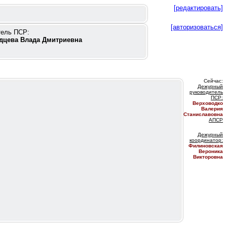
[редактировать]
[авторизоваться]
тель ПСР:
дцева Влада Дмитриевна
Сейчас:
Дежурный
руководитель
ПС
Р:
Верховодко
Валерия
Станиславовна
АПСР
Дежурный
координатор
:
Филиновская
Вероника
Викторовна