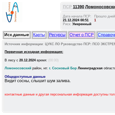
ПСР
11390
Ломоносовский
Дата начала ПСР:
Прошло дней
21.12.2024 00:51
1
Риск:
Умеренный
Исх.данные
Карты
Ресурсы
Отчет о ПСР
Справоч
Источник информации
:
ЦУКС ЛО
Руководство ПСР:
ПСО ЭКСТРЕ
Первичная исходная информация:
В лесу c
20.12.2024
время:
(00:00)
Ломоносовский
район, нп:
г. Сосновый Бор
Ленинградская
област
Общедоступные данные
Видит сосны, слышит шум залива.
контактные данные и другая персональная информация доступны то