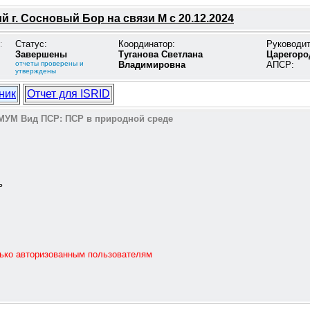
 г. Сосновый Бор на связи М с 20.12.2024
:
Статус:
Координатор:
Руководи
Завершены
Туганова Светлана
Царегоро
отчеты проверены и
Владимировна
АПСР:
утверждены
ник
Отчет для ISRID
МУМ
Вид ПСР:
ПСР в природной среде
ь
лько авторизованным пользователям