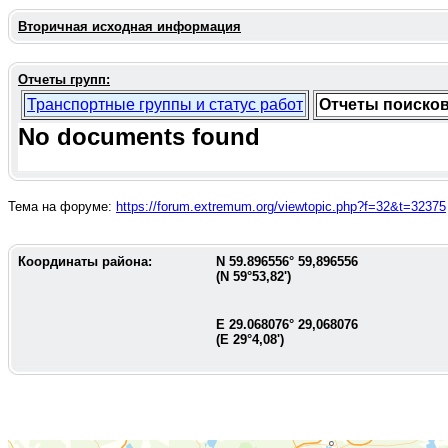
Вторичная исходная информация
Отчеты групп:
Транспортные группы и статус работ
Отчеты поиско
No documents found
Тема на форуме:
https://forum.extremum.org/viewtopic.php?f=32&t=32375
Координаты района:
N
59.896556
°
59,896556
(N
59°53,82'
)
E
29.068076
°
29,068076
(E
29°4,08'
)