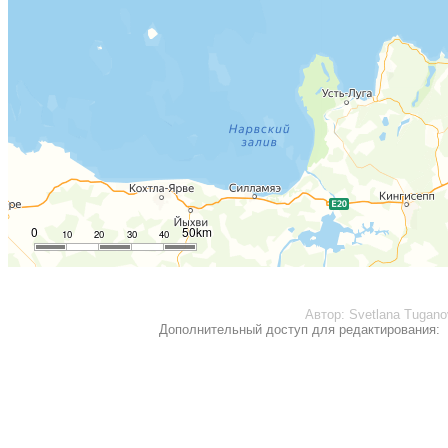
0
50km
10
20
30
40
Автор:
Svetlana Tugano
Дополнительный доступ для редактирования: