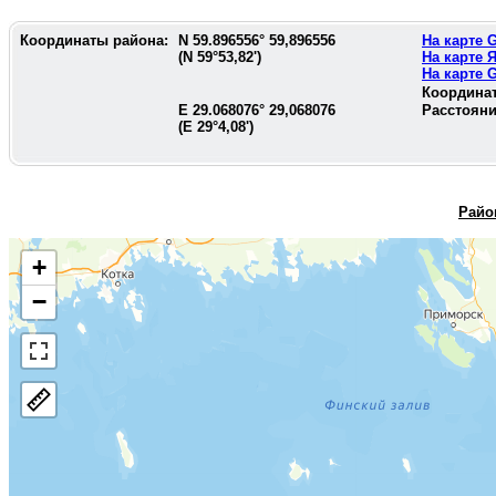
Координаты района:
N
59.896556
°
59,896556
На карте
(N
59°53,82'
)
На карте 
На карте
Координа
E
29.068076
°
29,068076
Расстояни
(E
29°4,08'
)
Райо
+
−