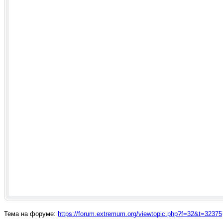
Тема на форуме:
https://forum.extremum.org/viewtopic.php?f=32&t=32375