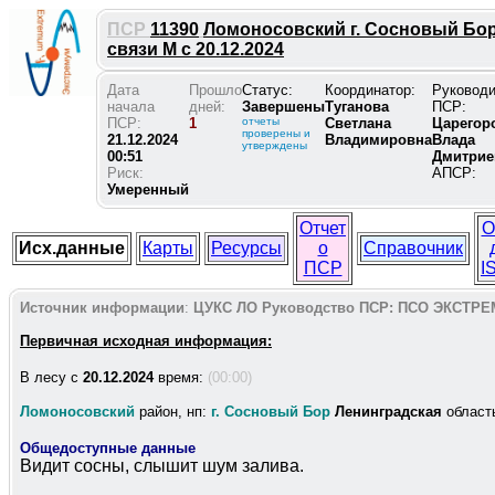
ПСР
11390
Ломоносовский г. Сосновый Бор
связи М с 20.12.2024
Дата
Прошло
Статус:
Координатор:
Руковод
начала
дней:
Завершены
Туганова
ПСР:
ПСР:
1
отчеты
Светлана
Царегор
проверены и
21.12.2024
Владимировна
Влада
утверждены
00:51
Дмитрие
Риск:
АПСР:
Умеренный
Отчет
О
Исх.данные
Карты
Ресурсы
о
Справочник
ПСР
I
Источник информации
:
ЦУКС ЛО
Руководство ПСР:
ПСО ЭКСТРЕ
Первичная исходная информация:
В лесу c
20.12.2024
время:
(00:00)
Ломоносовский
район, нп:
г. Сосновый Бор
Ленинградская
област
Общедоступные данные
Видит сосны, слышит шум залива.