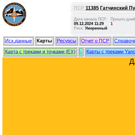
ПСР
11385
Гатчинский Пуд
Дата начала ПСР:
Прошло дней
09.12.2024 11:29
1
Риск:
Умеренный
Исх.данные
Карты
Ресурсы
Отчет о ПСР
Справоч
Карта с треками и точками (EX)
-
Карты с треками Yan
Д