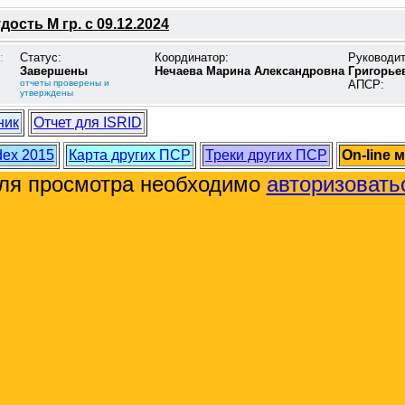
ость М гр. с 09.12.2024
:
Статус:
Координатор:
Руководи
Завершены
Нечаева Марина Александровна
Григорье
отчеты проверены и
АПСР:
утверждены
ник
Отчет для ISRID
dex 2015
Карта других ПСР
Треки других ПСР
On-line 
ля просмотра необходимо
авторизовать