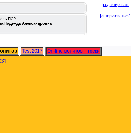
[редактировать]
[авторизоваться]
тель ПСР:
ва Надежда Александровна
монитор
Test 2017
On-line монитор + треки
ся