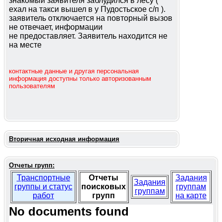
знакомый заявителя заблудился в лесу (
ехал на такси вышел в у Пудостьское с/п ).
заявитель отключается на повторный вызов
не отвечает, информации
не предоставляет. Заявитель находится не
на месте
контактные данные и другая персональная
информация доступны только авторизованным
пользователям
Вторичная исходная информация
Отчеты групп:
Транспортные
Отчеты
Задания
Задания
группы и статус
поисковых
группам
группам
работ
групп
на карте
No documents found