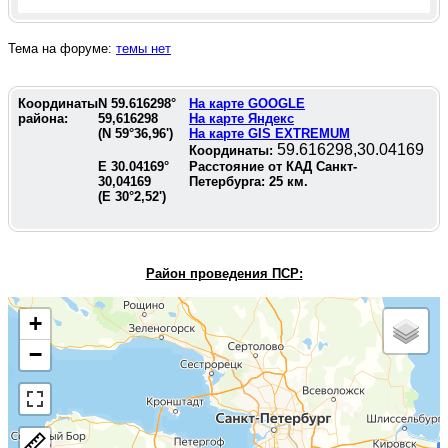
Тема на форуме:
темы нет
Координаты
N
59.616298
°
На карте GOOGLE
района:
59,616298
На карте Яндекс
(N
59°36,96'
)
На карте GIS EXTREMUM
59.616298,30.04169
Координаты:
E
30.04169
°
Расстояние от КАД Санкт-
30,04169
Петербурга:
25
км.
(E
30°2,52'
)
Район проведения П
СР:
+
−