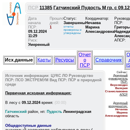
ПСР
11385
Гатчинский Пудость М гр. с 09.12
Дата
Прошло
Статус:
Координатор:
Руковод
начала
дней:
Завершены
Нечаева
ПСР:
ПСР:
1
отчеты
Марина
Григорь
проверены и
09.12.2024
Александровна
Надежд
утверждены
11:29
Алексан
Риск:
АПСР:
Умеренный
Отчет
О
Исх.данные
Карты
Ресурсы
о
Справочник
ПСР
I
Сейчас:
Источник информации
:
ЦУКС ЛО
Руководство
Дежурный
руководитель
ПСР:
ПСО ЭКСТРЕМУМ
Вид ПСР:
ПСР в природной
ПС
Р:
среде
Верховодко
Валерия
Станиславовна
Первичная исходная информация:
АПСР
В лесу c
09.12.2024
время:
(00:00)
Дежурный
координатор
:
Нечаева
Гатчинский
район, нп:
Пудость
Ленинградская
Марина
область
Александровна
Общедоступные данные