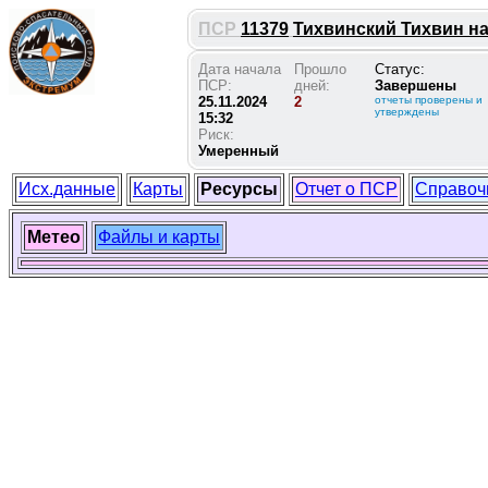
ПСР
11379
Тихвинский Тихвин на 
Дата начала
Прошло
Статус:
ПСР:
дней:
Завершены
25.11.2024
2
отчеты проверены и
утверждены
15:32
Риск:
Умеренный
Исх.данные
Карты
Ресурсы
Отчет о ПСР
Справоч
Метео
Файлы и карты