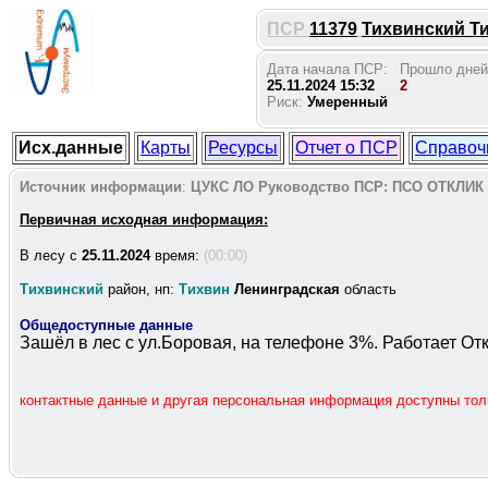
ПСР
11379
Тихвинский Тих
Дата начала ПСР:
Прошло дней
25.11.2024 15:32
2
Риск:
Умеренный
Исх.данные
Карты
Ресурсы
Отчет о ПСР
Справоч
Источник информации
:
ЦУКС ЛО
Руководство ПСР:
ПСО ОТКЛИК
Первичная исходная информация:
В лесу c
25.11.2024
время:
(00:00)
Тихвинский
район, нп:
Тихвин
Ленинградская
область
Общедоступные данные
Зашёл в лес с ул.Боровая, на телефоне 3%. Работает От
контактные данные и другая персональная информация доступны то