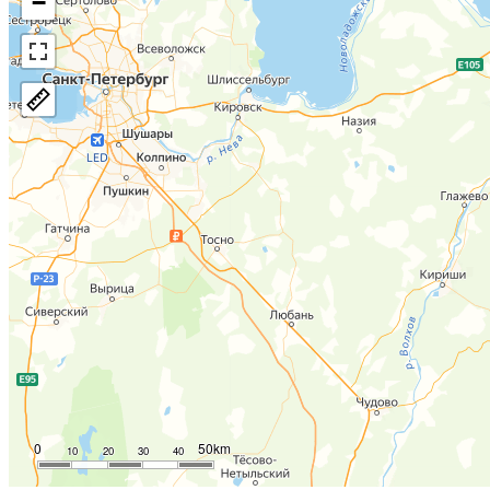
−
0
50km
10
20
30
40