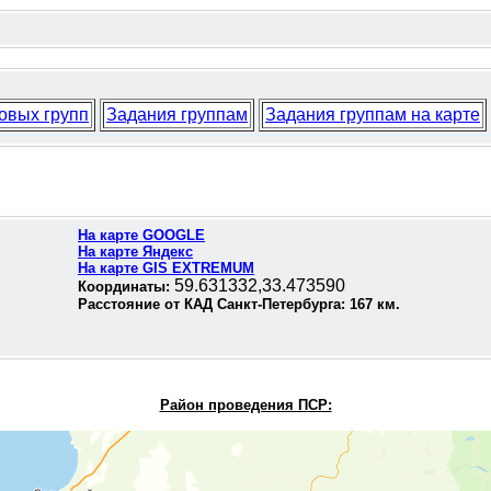
овых групп
Задания группам
Задания группам на карте
На карте GOOGLE
На карте Яндекс
На карте GIS EXTREMUM
59.631332,33.473590
Координаты:
Расстояние от КАД Санкт-Петербурга:
167
км.
Район проведения П
СР: