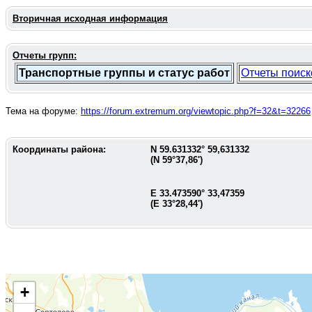
Вторичная исходная информация
Отчеты групп:
Транспортные группы и статус работ
Отчеты поиск
Тема на форуме:
https://forum.extremum.org/viewtopic.php?f=32&t=32266
Координаты района:
N
59.631332
°
59,631332
(N
59°37,86'
)
E
33.473590
°
33,47359
(E
33°28,44'
)
+