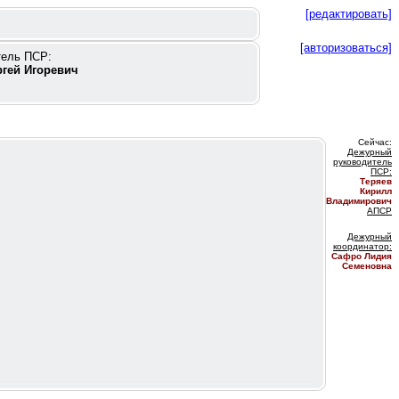
[редактировать]
[авторизоваться]
тель ПСР:
ргей Игоревич
Сейчас:
Дежурный
руководитель
ПС
Р:
Теряев
Кирилл
Владимирович
АПСР
Дежурный
координатор
:
Сафро Лидия
Семеновна