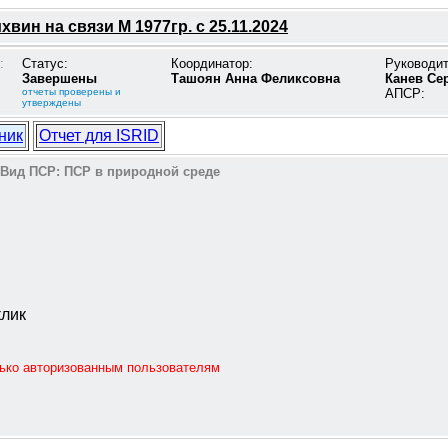
вин на связи М 1977гр. с 25.11.2024
:
Статус:
Координатор:
Руководи
Завершены
Ташоян Анна Феликсовна
Канев Се
отчеты проверены и
АПСР:
утверждены
ник
Отчет для ISRID
Вид ПСР:
ПСР в природной среде
клик
лько авторизованным пользователям