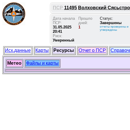
ПСР
11495
Волховский Сясьстрой
Дата начала
Прошло
Статус:
ПСР:
дней:
Завершены
31.05.2025
1
отчеты проверены и
утверждены
20:41
Риск:
Умеренный
Исх.данные
Карты
Ресурсы
Отчет о ПСР
Справоч
Метео
Файлы и карты