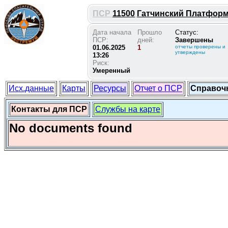
ПСР
11500
Гатчинский Платформа 
Дата начала
Прошло
Статус:
ПСР:
дней:
Завершены
01.06.2025
1
отчеты проверены и
утверждены
13:26
Риск:
Умеренный
Исх.данные
Карты
Ресурсы
Отчет о ПСР
Справоч
Контакты для ПСР
Службы на карте
No documents found