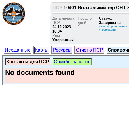
ПСР
10401
Волховский тер.СНТ Х
Дата начала
Прошло
Статус:
ПСР:
дней:
Завершены
24.12.2023
1
отчеты проверены и
утверждены
16:04
Риск:
Умеренный
Исх.данные
Карты
Ресурсы
Отчет о ПСР
Справоч
Контакты для ПСР
Службы на карте
No documents found