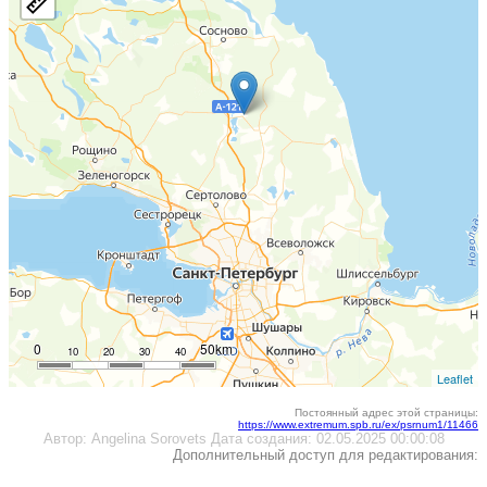
0
50km
10
20
30
40
Leaflet
Постоянный адрес этой страницы:
https://www.extremum.spb.ru/ex/psrnum1/11466
Автор:
Angelina Sorovets
Дата создания:
02.05.2025 00:00:08
Дополнительный доступ для редактирования: