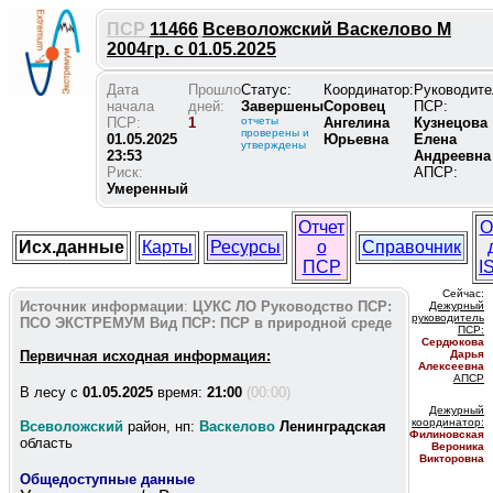
ПСР
11466
Всеволожский Васкелово М
2004гр. с 01.05.2025
Дата
Прошло
Статус:
Координатор:
Руководите
начала
дней:
Завершены
Соровец
ПСР:
ПСР:
1
отчеты
Ангелина
Кузнецова
проверены и
01.05.2025
Юрьевна
Елена
утверждены
23:53
Андреевна
Риск:
АПСР:
Умеренный
Отчет
О
Исх.данные
Карты
Ресурсы
о
Справочник
ПСР
I
Сейчас:
Источник информации
:
ЦУКС ЛО
Руководство ПСР:
Дежурный
руководитель
ПСО ЭКСТРЕМУМ
Вид ПСР:
ПСР в природной среде
ПС
Р:
Сердюкова
Первичная исходная информация:
Дарья
Алексеевна
АПСР
В лесу c
01.05.2025
время:
21:00
(00:00)
Дежурный
координатор
:
Всеволожский
район, нп:
Васкелово
Ленинградская
Филиновская
область
Вероника
Викторовна
Общедоступные данные