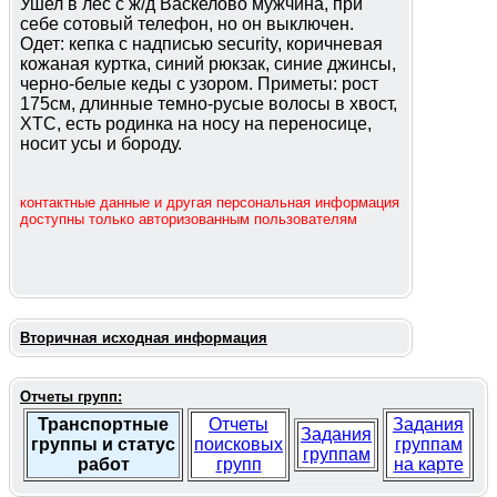
Ушел в лес с ж/д Васкелово мужчина, при
себе сотовый телефон, но он выключен.
Одет: кепка с надписью security, коричневая
кожаная куртка, синий рюкзак, синие джинсы,
черно-белые кеды с узором. Приметы: рост
175см, длинные темно-русые волосы в хвост,
ХТС, есть родинка на носу на переносице,
носит усы и бороду.
контактные данные и другая персональная информация
доступны только авторизованным пользователям
Вторичная исходная информация
Отчеты групп:
Транспортные
Отчеты
Задания
Задания
группы и статус
поисковых
группам
группам
работ
групп
на карте