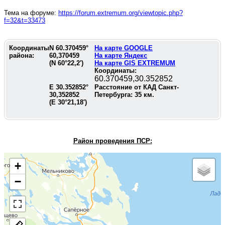
Тема на форуме:
https://forum.extremum.org/viewtopic.php?
f=32&t=33473
Координаты
N
60.370459
°
На карте GOOGLE
района:
60,370459
На карте Яндекс
(N
60°22,2'
)
На карте GIS EXTREMUM
Координаты:
60.370459,30.352852
E
30.352852
°
Расстояние от КАД Санкт-
30,352852
Петербурга:
35
км.
(E
30°21,18'
)
Район проведения П
СР:
+
−