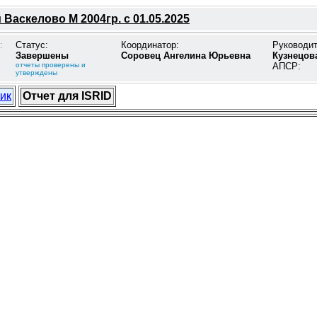
Васкелово М 2004гр. с 01.05.2025
:
Статус:
Координатор:
Руководи
Завершены
Соровец Ангелина Юрьевна
Кузнецов
отчеты проверены и
АПСР:
утверждены
ик
Отчет для ISRID