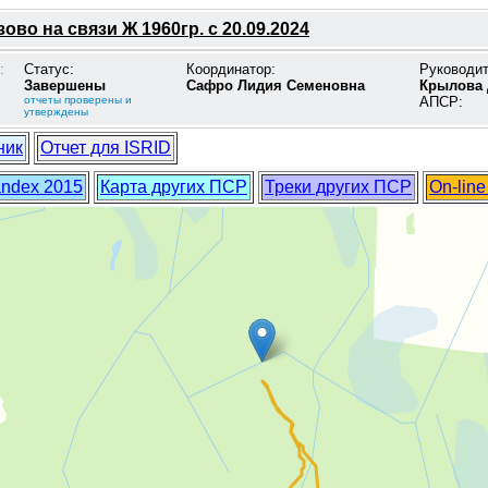
ово на связи Ж 1960гр. с 20.09.2024
:
Статус:
Координатор:
Руководи
Завершены
Сафро Лидия Семеновна
Крылова 
отчеты проверены и
АПСР:
утверждены
ник
Отчет для ISRID
andex 2015
Карта других ПСР
Треки других ПСР
On-lin