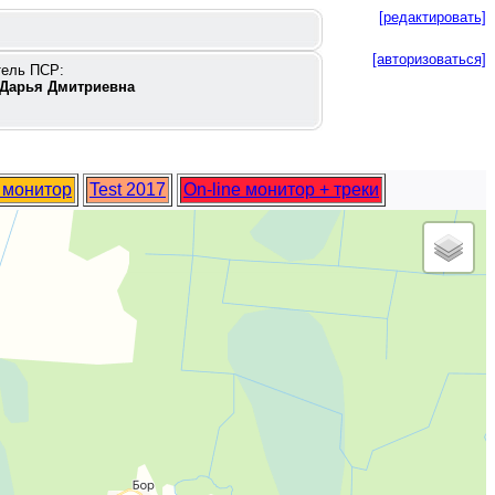
[редактировать]
[авторизоваться]
тель ПСР:
Дарья Дмитриевна
e монитор
Test 2017
On-line монитор + треки