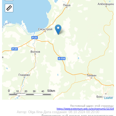
0
50km
10
20
30
40
Leaflet
Постоянный адрес этой страницы:
https://www.extremum.spb.ru/ex/psrnum1/11318
Автор:
Olga Ilina
Дата создания:
08.10.2024 00:20:00
Дополнительный доступ для редактирования: