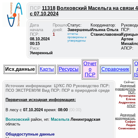
ПСР
11318
Волховский Масельга на связи 4
с 07.10.2024
Дата
Прошло
Статус:
Координатор:
Руковод
начала
дней:
Завершены
Ильина Ольга
ПСР:
ПСР:
1
отчеты
Станиславовна
Курицы
проверены и
08.10.2024
Артем
утверждены
00:15
Михайл
Риск:
АПСР:
Умеренный
Отчет
О
Исх.данные
Карты
Ресурсы
о
Справочник
ПСР
I
Сейчас:
Источник информации
:
ЦУКС ЛО
Руководство ПСР:
Дежурный
руководитель
ПСО ЭКСТРЕМУМ
Вид ПСР:
ПСР в природной среде
ПС
Р:
Кузнецова
Первичная исходная информация:
Елена
Андреевна
АПСР
В лесу c
07.10.2024
время:
08:00
(00:00)
Дежурный
координатор
:
Волховский
район, нп:
Масельга
Ленинградская
Сафро
область
Лидия
Семеновна
Общедоступные данные