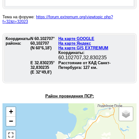
Тема на форуме:
https://forum.extremum.org/viewtopic.php?
f=32&t=32023
Координаты
N
60.102707
°
На карте GOOGLE
района:
60,102707
На карте Яндекс
(N
60°6,18'
)
На карте GIS EXTREMUM
Координаты:
60.102707,32.830235
E
32.830235
°
Расстояние от КАД Санкт-
32,830235
Петербурга:
127
км.
(E
32°49,8'
)
Район проведения П
СР:
+
−