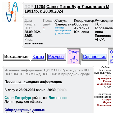
ПСР
11284
Санкт-Петербург Ломоносов М
1991гр. с 28.09.2024
Дата
Прошло
Статус:
Координатор:
Руководите
начала
дней:
Завершены
Соровец
ПСР:
ПСР:
1
отчеты
Ангелина
Голованов
проверены и
28.09.2024
Юрьевна
Анна
утверждены
22:51
Павловна
Риск:
АПСР:
Умеренный
Отчет
О
Исх.данные
Карты
Ресурсы
о
Справочник
ПСР
I
Сейчас:
Источник информации
:
ЦУКС СПб
Руководство ПСР:
Дежурный
руководитель
ПСО ЭКСТРЕМУМ
Вид ПСР:
ПСР в природной среде
ПС
Р:
Кузнецова
Первичная исходная информация:
Елена
Андреевна
АПСР
В лесу c
28.09.2024
время:
20:30
(00:00)
Дежурный
координатор
:
Санкт-Петербург
район, нп:
Ломоносов
Сафро
Ленинградская
область
Лидия
Семеновна
Общедоступные данные