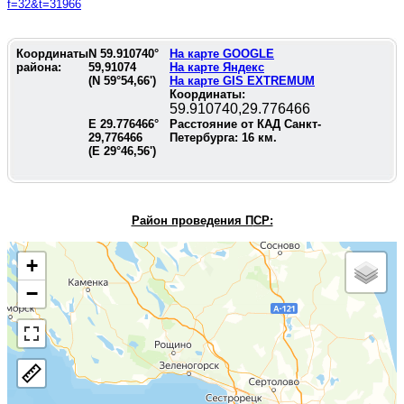
f=32&t=31966
Координаты
N
59.910740
°
На карте GOOGLE
района:
59,91074
На карте Яндекс
(N
59°54,66'
)
На карте GIS EXTREMUM
Координаты:
59.910740,29.776466
E
29.776466
°
Расстояние от КАД Санкт-
29,776466
Петербурга:
16
км.
(E
29°46,56'
)
Район проведения П
СР:
+
−