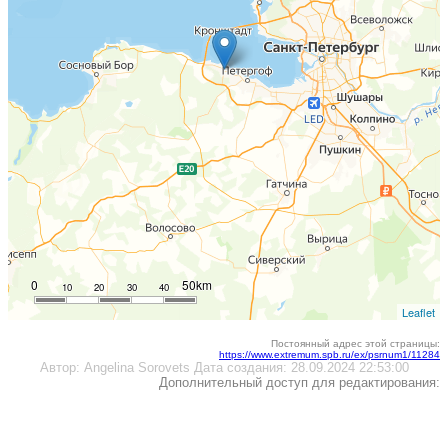
0
50km
10
20
30
40
Leaflet
Постоянный адрес этой страницы:
https://www.extremum.spb.ru/ex/psrnum1/11284
Автор:
Angelina Sorovets
Дата создания:
28.09.2024 22:53:00
Дополнительный доступ для редактирования: