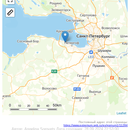
0
50km
10
20
30
40
Leaflet
Постоянный адрес этой страницы:
https://www.extremum.spb.ru/ex/psrnum1/11284
Автор:
Angelina Sorovets
Дата создания:
28.09.2024 22:53:00