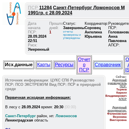
ПСР
11284
Санкт-Петербург Ломоносов М
1991гр. с 28.09.2024
Дата
Прошло
Статус:
Координатор:
Руководите
начала
дней:
Завершены
Соровец
ПСР:
ПСР:
1
отчеты
Ангелина
Голованов
проверены и
28.09.2024
Юрьевна
Анна
утверждены
22:51
Павловна
Риск:
АПСР:
Умеренный
Отчет
О
Исх.данные
Карты
Ресурсы
о
Справочник
ПСР
I
Сейчас:
Источник информации
:
ЦУКС СПб
Руководство
Дежурный
руководитель
ПСР:
ПСО ЭКСТРЕМУМ
Вид ПСР:
ПСР в природной
ПС
Р:
среде
Теряев
Кирилл
Владимирович
Первичная исходная информация:
АПСР
В лесу c
28.09.2024
время:
20:30
(00:00)
Дежурный
координатор
:
Филиновская
Санкт-Петербург
район, нп:
Ломоносов
Вероника
Ленинградская
область
Викторовна