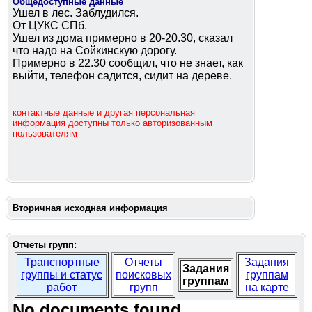
Общедоступные данные
Ушел в лес. Заблудился.
От ЦУКС СПб.
Ушел из дома примерно в 20-20.30, сказал
что надо на Сойкинскую дорогу.
Примерно в 22.30 сообщил, что не знает, как
выйти, телефон садится, сидит на дереве.
контактные данные и другая персональная
информация доступны только авторизованным
пользователям
Вторичная исходная информация
Отчеты групп:
Транспортные
Отчеты
Задания
Задания
группы и статус
поисковых
группам
группам
работ
групп
на карте
No documents found