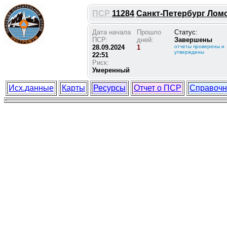
ПСР
11284
Санкт-Петербург Ломон
Дата начала
Прошло
Статус:
ПСР:
дней:
Завершены
28.09.2024
1
отчеты проверены и
утверждены
22:51
Риск:
Умеренный
Исх.данные
Карты
Ресурсы
Отчет о ПСР
Справочн