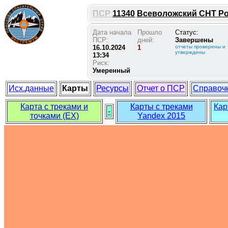
ПСР
11340
Всеволожский СНТ Род
Дата начала
Прошло
Статус:
ПСР:
дней:
Завершены
16.10.2024
1
отчеты проверены и
утверждены
13:34
Риск:
Умеренный
Исх.данные
Карты
Ресурсы
Отчет о ПСР
Справоч
Карта с треками и
Карты с треками
Кар
-
точками (EX)
Yandex 2015