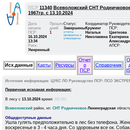
ПСР
11340
Всеволожский СНТ Родничково
1967гр. с 13.10.2024
Дата
Прошло
Статус:
Координатор:
Руководите
начала
дней:
Завершены
Круминг
ПСР:
ПСР:
1
отчеты
Наталья
Цветкова
проверены и
16.10.2024
Николаевна
Екатерина
утверждены
13:34
Александр
Риск:
АПСР:
Умеренный
Отчет
О
Исх.данные
Карты
Ресурсы
о
Справочник
ПСР
I
Источник информации
:
ЦУКС ЛО
Руководство ПСР:
ПСО ЭКСТРЕ
Первичная исходная информация:
В лесу c
13.10.2024
время:
(00:00)
Всеволожский
район, нп:
СНТ Родничковое
Ленинградская
област
Общедоступные данные
Ушла гулять предположительно в лес без телефона. Женщ
воскресенье в 3 - 4 часа дня. Со здоровьем все ок. Соба