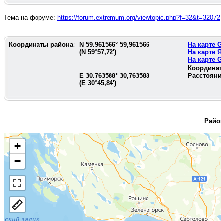
Тема на форуме:
https://forum.extremum.org/viewtopic.php?f=32&t=32072
Координаты района:
N
59.961566
°
59,961566
На карте
(N
59°57,72'
)
На карте 
На карте
Координа
E
30.763588
°
30,763588
Расстояни
(E
30°45,84'
)
Райо
+
−