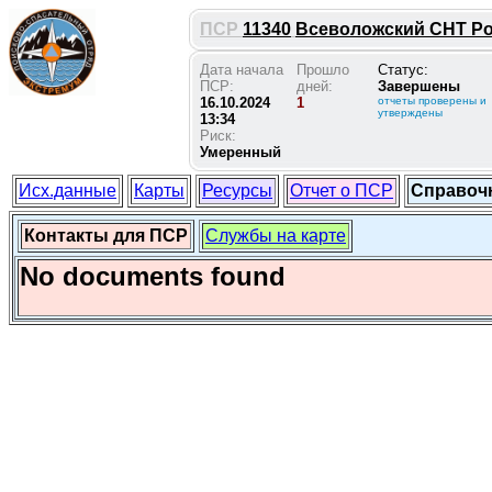
ПСР
11340
Всеволожский СНТ Род
Дата начала
Прошло
Статус:
ПСР:
дней:
Завершены
16.10.2024
1
отчеты проверены и
утверждены
13:34
Риск:
Умеренный
Исх.данные
Карты
Ресурсы
Отчет о ПСР
Справоч
Контакты для ПСР
Службы на карте
No documents found