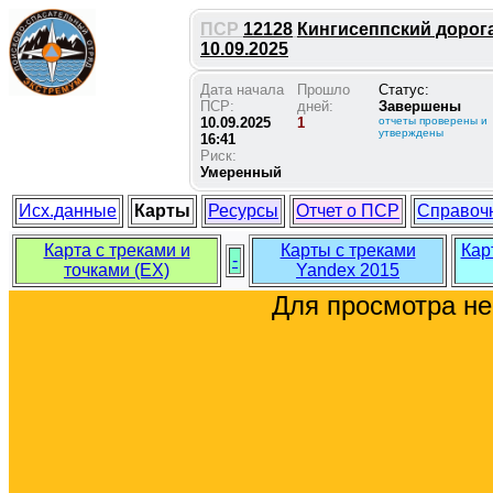
ПСР
12128
Кингисеппский дорога 
10.09.2025
Дата начала
Прошло
Статус:
ПСР:
дней:
Завершены
10.09.2025
1
отчеты проверены и
утверждены
16:41
Риск:
Умеренный
Исх.данные
Карты
Ресурсы
Отчет о ПСР
Справоч
Карта с треками и
Карты с треками
Кар
-
точками (EX)
Yandex 2015
Для просмотра н