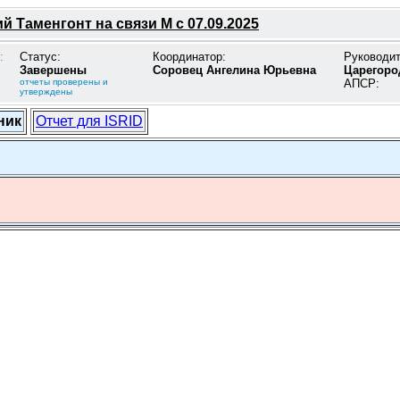
 Таменгонт на связи М с 07.09.2025
:
Статус:
Координатор:
Руководи
Завершены
Соровец Ангелина Юрьевна
Царегоро
отчеты проверены и
АПСР:
утверждены
ник
Отчет для ISRID