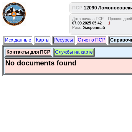
ПСР
12090
Ломоносовский
Дата начала ПСР:
Прошло дней
07.09.2025 05:42
1
Риск:
Умеренный
Исх.данные
Карты
Ресурсы
Отчет о ПСР
Справоч
Контакты для ПСР
Службы на карте
No documents found