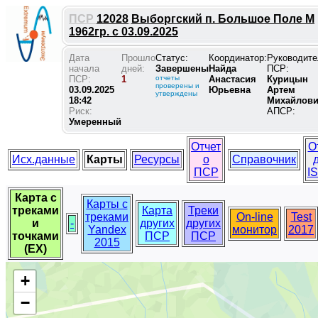
ПСР
12028
Выборгский п. Большое Поле М
1962гр. с 03.09.2025
Дата
Прошло
Статус:
Координатор:
Руководите
начала
дней:
Завершены
Найда
ПСР:
ПСР:
1
отчеты
Анастасия
Курицын
проверены и
03.09.2025
Юрьевна
Артем
утверждены
18:42
Михайлов
Риск:
АПСР:
Умеренный
Отчет
О
Исх.данные
Карты
Ресурсы
о
Справочник
ПСР
I
Карта с
Карты с
треками
Карта
Треки
треками
On-line
Test
и
-
других
других
Yandex
монитор
2017
точками
ПСР
ПСР
2015
(EX)
+
−