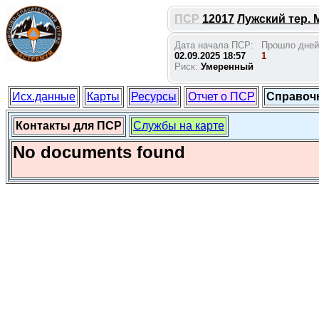
ПСР
12017
Лужский тер. 
Дата начала ПСР:
Прошло дней
02.09.2025 18:57
1
Риск:
Умеренный
Исх.данные
Карты
Ресурсы
Отчет о ПСР
Справоч
Контакты для ПСР
Службы на карте
No documents found