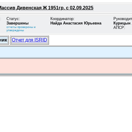
Массив Дивенская Ж 1951гр. с 02.09.2025
:
Статус:
Координатор:
Руководи
Завершены
Найда Анастасия Юрьевна
Курицын 
отчеты проверены и
АПСР:
утверждены
ник
Отчет для ISRID