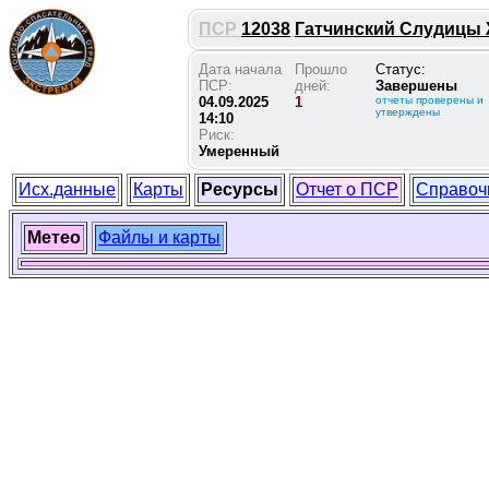
ПСР
12038
Гатчинский Слудицы Ж 
Дата начала
Прошло
Статус:
ПСР:
дней:
Завершены
04.09.2025
1
отчеты проверены и
утверждены
14:10
Риск:
Умеренный
Исх.данные
Карты
Ресурсы
Отчет о ПСР
Справоч
Метео
Файлы и карты