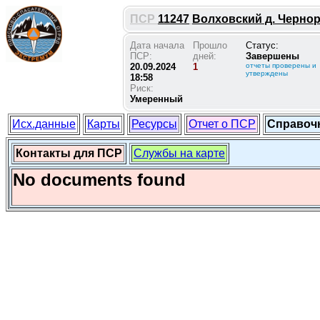
ПСР
11247
Волховский д. Чернору
Дата начала
Прошло
Статус:
ПСР:
дней:
Завершены
20.09.2024
1
отчеты проверены и
утверждены
18:58
Риск:
Умеренный
Исх.данные
Карты
Ресурсы
Отчет о ПСР
Справоч
Контакты для ПСР
Службы на карте
No documents found