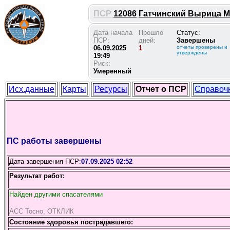
ПСР
12086
Гатчинский Вырица М 2
Дата начала
Прошло
Статус:
ПСР:
дней:
Завершены
06.09.2025
1
отчеты проверены и
утверждены
19:49
Риск:
Умеренный
Исх.данные
Карты
Ресурсы
Отчет о ПСР
Справоч
ПС работы завершены
Дата завершения ПСР:
07.09.2025 02:52
Результат работ:
Найден другими спасателями
АСС Тосно, ОТКЛИК
Состояние здоровья пострадавшего: