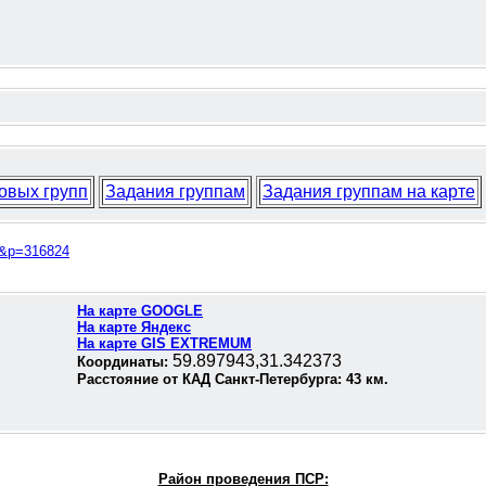
овых групп
Задания группам
Задания группам на карте
51&p=316824
На карте GOOGLE
На карте Яндекс
На карте GIS EXTREMUM
59.897943,31.342373
Координаты:
Расстояние от КАД Санкт-Петербурга:
43
км.
Район проведения П
СР: