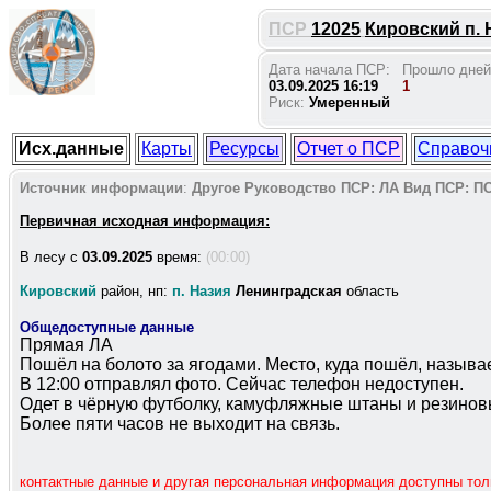
ПСР
12025
Кировский п. Н
Дата начала ПСР:
Прошло дней
03.09.2025 16:19
1
Риск:
Умеренный
Исх.данные
Карты
Ресурсы
Отчет о ПСР
Справоч
Источник информации
:
Другое
Руководство ПСР:
ЛА
Вид ПСР:
ПС
Первичная исходная информация:
В лесу c
03.09.2025
время:
(00:00)
Кировский
район, нп:
п. Назия
Ленинградская
область
Общедоступные данные
Прямая ЛА
Пошёл на болото за ягодами. Место, куда пошёл, называ
В 12:00 отправлял фото. Сейчас телефон недоступен.
Одет в чёрную футболку, камуфляжные штаны и резинов
Более пяти часов не выходит на связь.
контактные данные и другая персональная информация доступны то