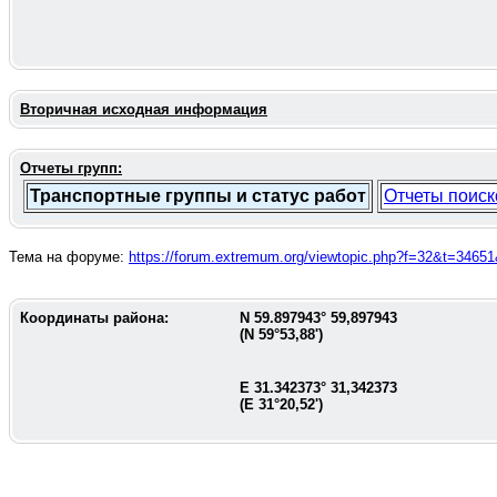
Вторичная исходная информация
Отчеты групп:
Транспортные группы и статус работ
Отчеты поиск
Тема на форуме:
https://forum.extremum.org/viewtopic.php?f=32&t=346
Координаты района:
N
59.897943
°
59,897943
(N
59°53,88'
)
E
31.342373
°
31,342373
(E
31°20,52'
)