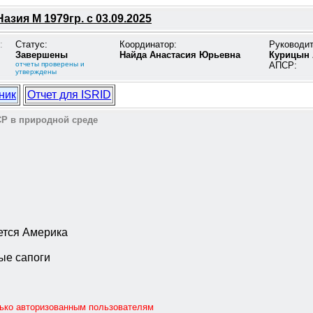
азия М 1979гр. с 03.09.2025
:
Статус:
Координатор:
Руководи
Завершены
Найда Анастасия Юрьевна
Курицын 
отчеты проверены и
АПСР:
утверждены
ник
Отчет для ISRID
Р в природной среде
ется Америка
ые сапоги
лько авторизованным пользователям