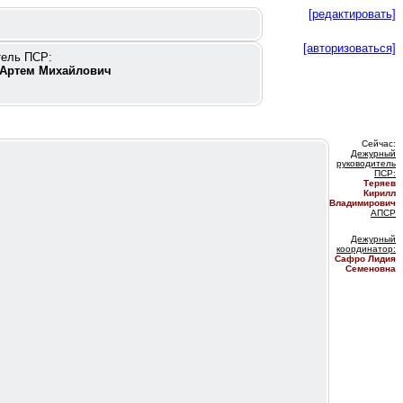
[редактировать]
[авторизоваться]
тель ПСР:
Артем Михайлович
Сейчас:
Дежурный
руководитель
ПС
Р:
Теряев
Кирилл
Владимирович
АПСР
Дежурный
координатор
:
Сафро Лидия
Семеновна