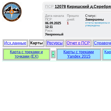
ПСР
12078
Киришский д.Серебряни
Дата начала
Прошло
Статус:
ПСР:
дней:
Завершены
06.09.2025
1
отчеты проверены и
утверждены
12:11
Риск:
Умеренный
Исх.данные
Карты
Ресурсы
Отчет о ПСР
Справоч
Карта с треками и
Карты с треками
Кар
-
точками (EX)
Yandex 2015