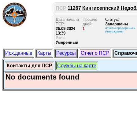
ПСР
11267
Кингисеппский Недобли
Дата начала
Прошло
Статус:
ПСР:
дней:
Завершены
26.09.2024
1
отчеты проверены и
утверждены
13:39
Риск:
Умеренный
Исх.данные
Карты
Ресурсы
Отчет о ПСР
Справоч
Контакты для ПСР
Службы на карте
No documents found