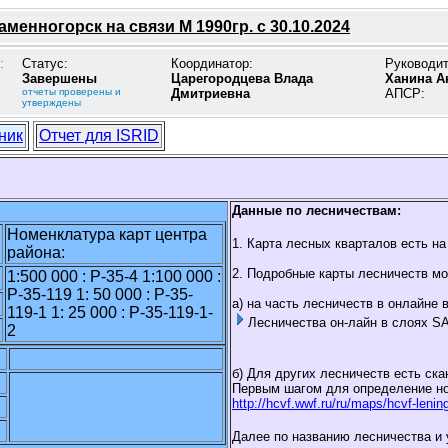
менногорск на связи М 1990гр. с 30.10.2024
:
Статус:
Координатор:
Руководи
Завершены
Царегородцева Влада
Ханина А
отчеты проверены и
Дмитриевна
АПСР:
утверждены
ник
Отчет для ISRID
Данные по лесничествам:
Номенклатура карт центра
1. Карта лесных кварталов есть н
района:
2. Подробные карты лесничеств мо
1:500 000 : P-35-4 1:100 000 :
P-35-119 1: 50 000 : P-35-
а) на часть лесничеств в онлайне 
119-1 1: 25 000 : P-35-119-1-
Лесничества он-лайн в слоях S
2
б) Для других лесничеств есть ск
Первым шагом для определение ном
http://hcvf.wwf.ru/ru/maps/hcvf-lenin
Далее по названию лесничества и 