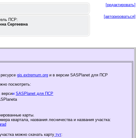
[редактировать]
[авторизоваться]
тель ПСР:
нна Сергеевна
а ресурсе
gis.extremum.org
и в верси
и SASPlanet для ПСР
жно посмотреть:
в верси
и
SASPlanet для ПСР
ASPlaneta
анированные карты.
ера квартала, названия лесничества и названия участка:
grad
участка можно скачать карту
тут
: