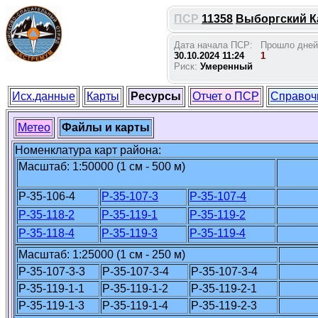
ПСР
11358
Выборгский Ка
Дата начала ПСР:
Прошло дней
30.10.2024 11:24
1
Риск:
Умеренный
Исх.данные
Карты
Ресурсы
Отчет о ПСР
Справоч
Метео
Файлы и карты
Номенклатура карт района:
Масштаб: 1:50000 (1 см - 500 м)
P-35-106-4
P-35-107-3
P-35-107-4
P-35-118-2
P-35-119-1
P-35-119-2
P-35-118-4
P-35-119-3
P-35-119-4
Масштаб: 1:25000 (1 см - 250 м)
P-35-107-3-3
P-35-107-3-4
P-35-107-3-4
P-35-119-1-1
P-35-119-1-2
P-35-119-2-1
P-35-119-1-3
P-35-119-1-4
P-35-119-2-3