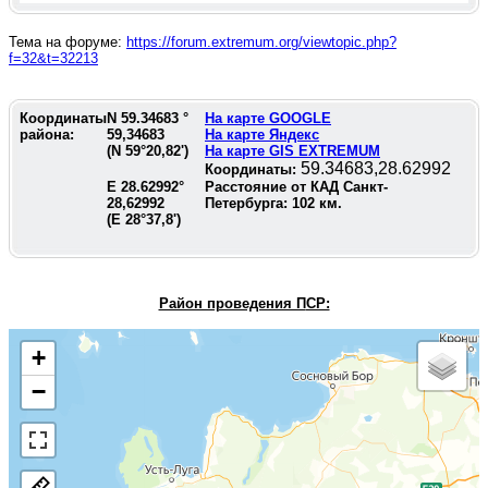
Тема на форуме:
https://forum.extremum.org/viewtopic.php?
f=32&t=32213
Координаты
N
59.34683
°
На карте GOOGLE
района:
59,34683
На карте Яндекс
(N
59°20,82'
)
На карте GIS EXTREMUM
59.34683,28.62992
Координаты:
E
28.62992
°
Расстояние от КАД Санкт-
28,62992
Петербурга:
102
км.
(E
28°37,8'
)
Район проведения П
СР:
+
−