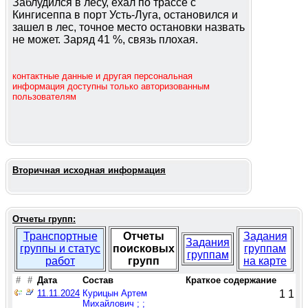
Заблудился в лесу, ехал по трассе с
Кингисеппа в порт Усть-Луга, остановился и
зашел в лес, точное место остановки назвать
не может. Заряд 41 %, связь плохая.
контактные данные и другая персональная
информация доступны только авторизованным
пользователям
Вторичная исходная информация
Отчеты групп:
Транспортные
Отчеты
Задания
Задания
группы и статус
поисковых
группам
группам
работ
групп
на карте
#
#
Дата
Состав
Краткое содержание
11.11.2024
Курицын Артем
1
1
Михайлович ; ;