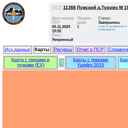
ПСР
11368
Лужский д.Турово М 19
Дата начала
Прошло
Статус:
ПСР:
дней:
Завершены
05.11.2024
1
отчеты проверены и
утверждены
15:52
Риск:
Умеренный
Исх.данные
Карты
Ресурсы
Отчет о ПСР
Справоч
Карта с треками и
Карты с треками
Кар
-
точками (EX)
Yandex 2015