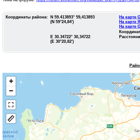
Координаты района:
N
59.413893
°
59,413893
На карте
(N
59°24,84'
)
На карте 
На карте
Координа
E
30.34722
°
30,34722
Расстояни
(E
30°20,82'
)
Райо
+
−