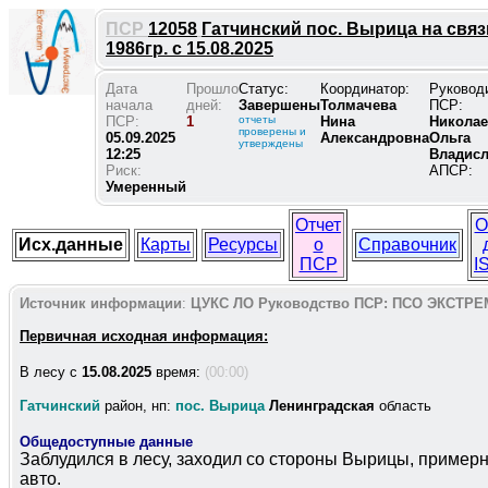
ПСР
12058
Гатчинский пос. Вырица на связ
1986гр. с 15.08.2025
Дата
Прошло
Статус:
Координатор:
Руковод
начала
дней:
Завершены
Толмачева
ПСР:
ПСР:
1
отчеты
Нина
Николае
проверены и
05.09.2025
Александровна
Ольга
утверждены
12:25
Владис
Риск:
АПСР:
Умеренный
Отчет
О
Исх.данные
Карты
Ресурсы
о
Справочник
ПСР
I
Источник информации
:
ЦУКС ЛО
Руководство ПСР:
ПСО ЭКСТРЕ
Первичная исходная информация:
В лесу c
15.08.2025
время:
(00:00)
Гатчинский
район, нп:
пос. Вырица
Ленинградская
область
Общедоступные данные
Заблудился в лесу, заходил со стороны Вырицы, примерно
авто.