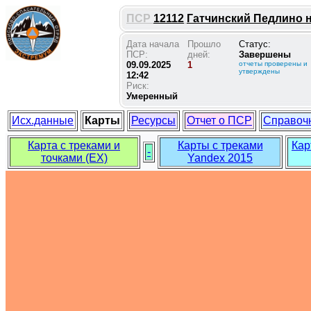
ПСР
12112
Гатчинский Педлино на
Дата начала
Прошло
Статус:
ПСР:
дней:
Завершены
09.09.2025
1
отчеты проверены и
утверждены
12:42
Риск:
Умеренный
Исх.данные
Карты
Ресурсы
Отчет о ПСР
Справоч
Карта с треками и
Карты с треками
Кар
-
точками (EX)
Yandex 2015