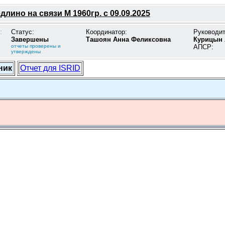
длино на связи М 1960гр. с 09.09.2025
:
Статус:
Координатор:
Руководи
Завершены
Ташоян Анна Феликсовна
Курицын 
отчеты проверены и
АПСР:
утверждены
ник
Отчет для ISRID