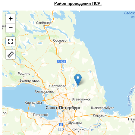
Район проведения П
СР:
+
−