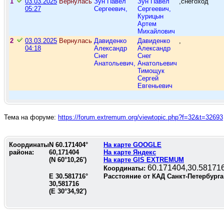
1
03.03.2025
Вернулась
Зун Павел
Зун Павел
,снегоход
05:27
Сергеевич,
Сергеевич,
Курицын
Артем
Михайлович
2
03.03.2025
Вернулась
Давиденко
Давиденко
,
04:18
Александр
Александр
Снег
Снег
Анатольевич,
Анатольевич
Тимощук
Сергей
Евгеньевич
Тема на форуме:
https://forum.extremum.org/viewtopic.php?f=32&t=32693
Координаты
N
60.171404
°
На карте GOOGLE
района:
60,171404
На карте Яндекс
(N
60°10,26'
)
На карте GIS EXTREMUM
60.171404,30.58171
Координаты:
E
30.581716
°
Расстояние от КАД Санкт-Петербурга
30,581716
(E
30°34,92'
)