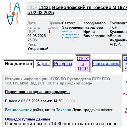
ПСР
11431
Всеволожский гп Токсово М 1977
с 02.03.2025
Дата
Прошло
Статус:
Координатор:
Руководи
начала
дней:
Завершены
Гаврилова
ПСР:
ПСР:
1
отчеты
Ирина
Кузнецов
проверены и
02.03.2025
Вячеславовна
Елена
утверждены
23:03
Андреев
Риск:
АПСР:
Умеренный
Отчет
О
Исх.данные
Карты
Ресурсы
о
Справочник
ПСР
I
Источник информации
:
ЦУКС ЛО
Руководство ПСР:
ПСО
ЭКСТРЕМУМ
Вид ПСР:
ПСР в природной среде
Первичная исходная информация:
Вл
В лесу c
02.03.2025
время:
14:30
(00:00)
Всеволожский
район, нп:
гп Токсово
Ленинградская
область
С
Общедоступные данные
Предположительно в 14-30 поехал кататься на озеро