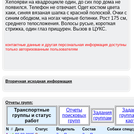
Хепоярви на квадроцикле один, до сих пор дома не
появился. Телефон не отвечает. Одет костюм цвета
хаки, синяя вязаная шапка с красной полоской. Очки с
синим ободком, на ногах черные ботинки. Рост 175 см,
среднего телосложения. Волосы русые, короткая
стрижка, один глаз прищурен. Вызов в ЦУКС.
контактные данные и другая персональная информация доступны
только авторизованным пользователям
Вторичная исходная информация
Отчеты групп:
Транспортные
Отчеты
Зада
Задания
группы и статус
поисковых
групп
группам
работ
групп
кар
N
#
Дата
Статус
Водитель
Состав
Собаки спецс