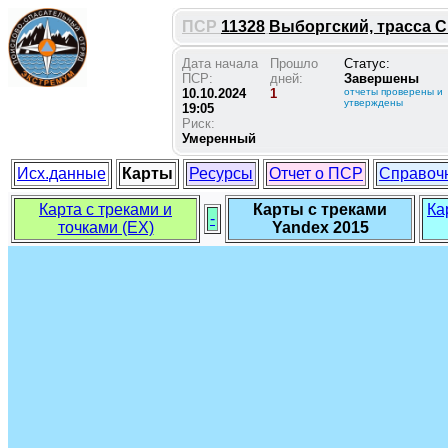
ПСР
11328
Выборгский, трасса Ск
Дата начала
Прошло
Статус:
ПСР:
дней:
Завершены
10.10.2024
1
отчеты проверены и
утверждены
19:05
Риск:
Умеренный
Исх.данные
Карты
Ресурсы
Отчет о ПСР
Справоч
Карта с треками и
Карты с треками
Ка
-
точками (EX)
Yandex 2015