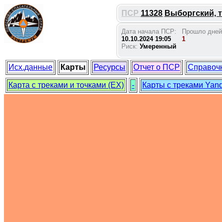
ПСР
11328
Выборгский, т
Дата начала ПСР:
Прошло дней
10.10.2024 19:05
1
Риск:
Умеренный
Исх.данные
Карты
Ресурсы
Отчет о ПСР
Справоч
Карта с треками и точками (EX)
-
Карты с треками Yan