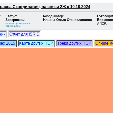
расса Скандинавия, на связи 2Ж с 10.10.2024
:
Статус:
Координатор:
Руководи
Завершены
Ильина Ольга Станиславовна
Бирюкова
отчеты проверены и
АПСР:
утверждены
ник
Отчет для ISRID
dex 2015
Карта других ПСР
Треки других ПСР
On-line 