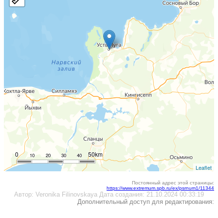
0
50km
10
20
30
40
Leaflet
Постоянный адрес этой страницы:
https://www.extremum.spb.ru/ex/psrnum1/11344
Автор:
Veronika Filinovskaya
Дата создания:
21.10.2024 00:33:19
Дополнительный доступ для редактирования: