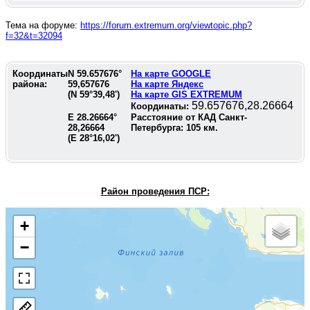
Тема на форуме:
https://forum.extremum.org/viewtopic.php?
f=32&t=32094
Координаты
N
59.657676
°
На карте GOOGLE
района:
59,657676
На карте Яндекс
(N
59°39,48'
)
На карте GIS EXTREMUM
59.657676,28.26664
Координаты:
E
28.26664
°
Расстояние от КАД Санкт-
28,26664
Петербурга:
105
км.
(E
28°16,02'
)
Район проведения П
СР:
+
−