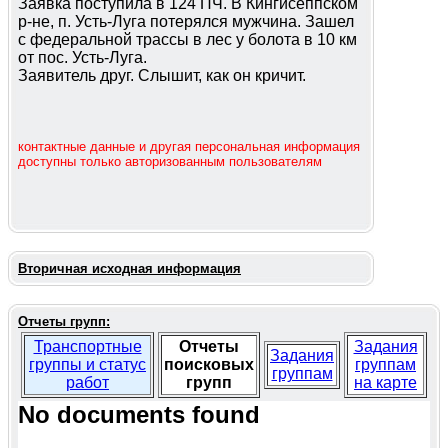
Заявка поступила в 124 ПЧ. В Кингисеппском
р-не, п. Усть-Луга потерялся мужчина. Зашел
с федеральной трассы в лес у болота в 10 км
от пос. Усть-Луга.
Заявитель друг. Слышит, как он кричит.
контактные данные и другая персональная информация
доступны только авторизованным пользователям
Вторичная исходная информация
Отчеты групп:
Транспортные
Отчеты
Задания
Задания
группы и статус
поисковых
группам
группам
работ
групп
на карте
No documents found