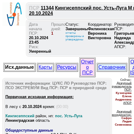
ПСР
11344
Кингисеппский пос. Усть-Луга М г
20.10.2024
Дата
Прошло
Статус:
Координатор:
Руководит
начала
дней:
Завершены
Филиновская
ПСР:
ПСР:
1
отчеты
Вероника
Григорье
проверены и
20.10.2024
Викторовна
Надежда
утверждены
23:45
Александ
Риск:
АПСР:
Умеренный
Отчет
О
Исх.данные
Карты
Ресурсы
о
Справочник
ПСР
I
Сейчас:
Источник информации
:
ЦУКС ЛО
Руководство ПСР:
Дежурный
руководитель
ПСО ЭКСТРЕМУМ
Вид ПСР:
ПСР в природной среде
ПС
Р:
Кузнецова
Первичная исходная информация:
Елена
Андреевна
АПСР
В лесу c
20.10.2024
время:
(00:00)
Дежурный
координатор
:
Кингисеппский
район, нп:
пос. Усть-Луга
Сафро
Ленинградская
область
Лидия
Семеновна
Общедоступные данные