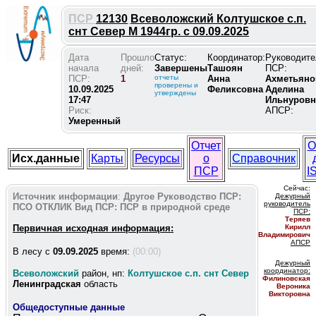
ПСР
12130
Всеволожский Колтушское с.п.
снт Север М 1944гр. с 09.09.2025
Дата
Прошло
Статус:
Координатор:
Руководите
начала
дней:
Завершены
Ташоян
ПСР:
ПСР:
1
отчеты
Анна
Ахметьяно
проверены и
10.09.2025
Феликсовна
Аделина
утверждены
17:47
Ильнуровн
Риск:
АПСР:
Умеренный
Отчет
О
Исх.данные
Карты
Ресурсы
о
Справочник
ПСР
I
Сейчас:
Источник информации
:
Другое
Руководство ПСР:
Дежурный
руководитель
ПСО ОТКЛИК
Вид ПСР:
ПСР в природной среде
ПС
Р:
Теряев
Первичная исходная информация:
Кирилл
Владимирович
АПСР
В лесу c
09.09.2025
время:
(00:00)
Дежурный
координатор
:
Всеволожский
район, нп:
Колтушское с.п. снт Север
Филиновская
Ленинградская
область
Вероника
Викторовна
Общедоступные данные