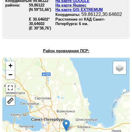
Координаты
N
59.86122
°
На карте GOOGLE
района:
59,86122
На карте Яндекс
(N
59°51,66'
)
На карте GIS EXTREMUM
59.86122,30.64602
Координаты:
E
30.64602
°
Расстояние от КАД Санкт-
30,64602
Петербурга:
6
км.
(E
30°38,76'
)
Район проведения П
СР:
+
−