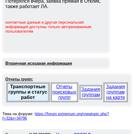
Потерялся вчера, заявка прямая в Отклик,
также работает ЛА.
контактные данные и другая персональная
информация доступны только авторизованным
пользователям
Вторичная исходная информация
Отчеты групп:
Транспортные
Отчеты
Задания
Задания
группы и статус
поисковых
группам
группам
работ
групп
на карте
Тема на форуме:
https://forum.extremum.org/viewtopic.php?
f=32&t=34796