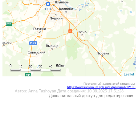
0
50km
10
20
30
40
Leaflet
Постоянный адрес этой страницы:
https://www.extremum.spb.ru/ex/psrnum1/12130
Автор:
Anna Tashoyan
Дата создания:
10.09.2025 17:51:28
Дополнительный доступ для редактирования: