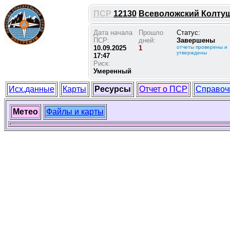
ПСР
12130
Всеволожский Колтушск
Дата начала
Прошло
Статус:
ПСР:
дней:
Завершены
10.09.2025
1
отчеты проверены и
утверждены
17:47
Риск:
Умеренный
Исх.данные
Карты
Ресурсы
Отчет о ПСР
Справоч
Метео
Файлы и карты