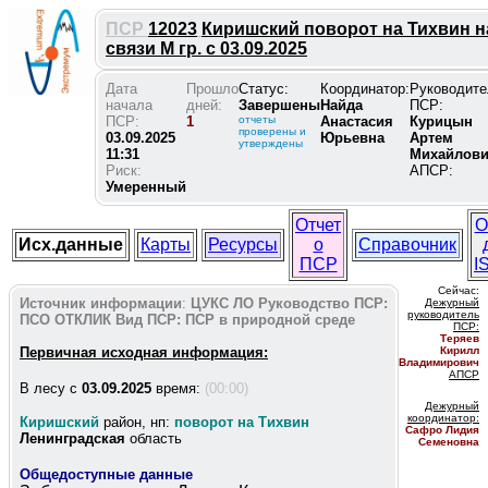
ПСР
12023
Киришский поворот на Тихвин н
связи М гр. с 03.09.2025
Дата
Прошло
Статус:
Координатор:
Руководите
начала
дней:
Завершены
Найда
ПСР:
ПСР:
1
отчеты
Анастасия
Курицын
проверены и
03.09.2025
Юрьевна
Артем
утверждены
11:31
Михайлов
Риск:
АПСР:
Умеренный
Отчет
О
Исх.данные
Карты
Ресурсы
о
Справочник
ПСР
I
Сейчас:
Источник информации
:
ЦУКС ЛО
Руководство ПСР:
Дежурный
руководитель
ПСО ОТКЛИК
Вид ПСР:
ПСР в природной среде
ПС
Р:
Теряев
Первичная исходная информация:
Кирилл
Владимирович
АПСР
В лесу c
03.09.2025
время:
(00:00)
Дежурный
координатор
:
Киришский
район, нп:
поворот на Тихвин
Сафро Лидия
Ленинградская
область
Семеновна
Общедоступные данные