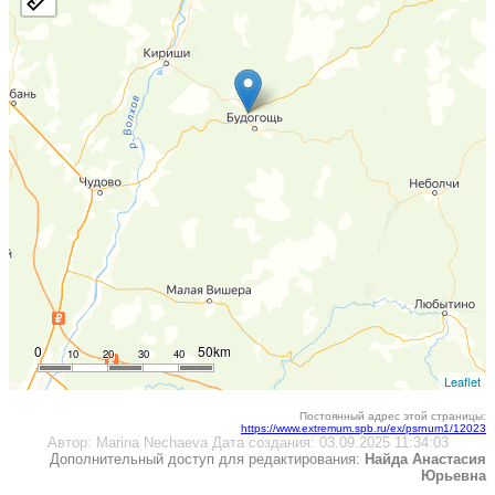
0
50km
10
20
30
40
Leaflet
Постоянный адрес этой страницы:
https://www.extremum.spb.ru/ex/psrnum1/12023
Автор:
Marina Nechaeva
Дата создания:
03.09.2025 11:34:03
Дополнительный доступ для редактирования:
Найда Анастасия
Юрьевна