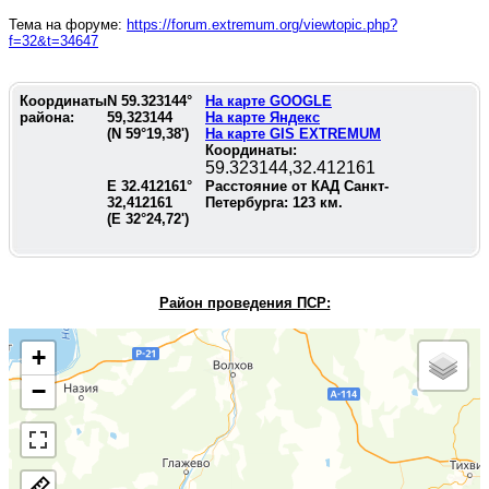
Тема на форуме:
https://forum.extremum.org/viewtopic.php?
f=32&t=34647
Координаты
N
59.323144
°
На карте GOOGLE
района:
59,323144
На карте Яндекс
(N
59°19,38'
)
На карте GIS EXTREMUM
Координаты:
59.323144,32.412161
E
32.412161
°
Расстояние от КАД Санкт-
32,412161
Петербурга:
123
км.
(E
32°24,72'
)
Район проведения П
СР:
+
−