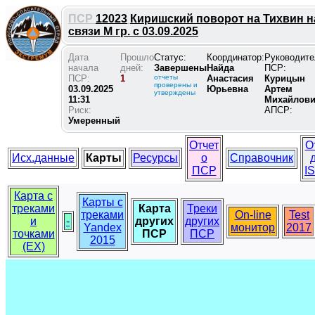
ПСР
12023
Киришский поворот на Тихвин н
связи М гр. с 03.09.2025
Дата
Прошло
Статус:
Координатор:
Руководите
начала
дней:
Завершены
Найда
ПСР:
ПСР:
1
отчеты
Анастасия
Курицын
проверены и
03.09.2025
Юрьевна
Артем
утверждены
11:31
Михайлов
Риск:
АПСР:
Умеренный
Отчет
О
Исх.данные
Карты
Ресурсы
о
Справочник
ПСР
I
Карта с
Карты с
треками
Карта
Треки
треками
On-line
Test
и
-
других
других
Yandex
монитор
2017
точками
ПСР
ПСР
2015
(EX)