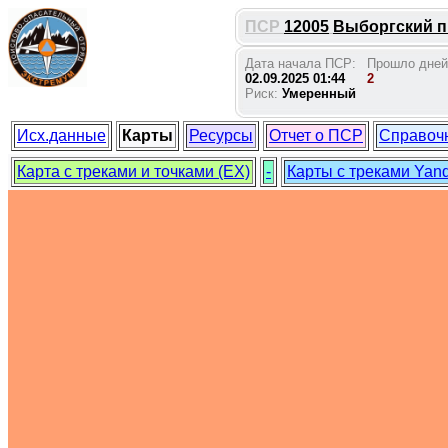
ПСР
12005
Выборгский п.
Дата начала ПСР:
Прошло дней
02.09.2025 01:44
2
Риск:
Умеренный
Исх.данные
Карты
Ресурсы
Отчет о ПСР
Справоч
Карта с треками и точками (EX)
-
Карты с треками Yan