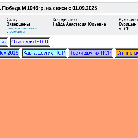
 Победа М 1946гр. на связи с 01.09.2025
:
Статус:
Координатор:
Руководи
Завершены
Найда Анастасия Юрьевна
Курицын 
отчеты проверены и
АПСР:
утверждены
ник
Отчет для ISRID
dex 2015
Карта других ПСР
Треки других ПСР
On-line 