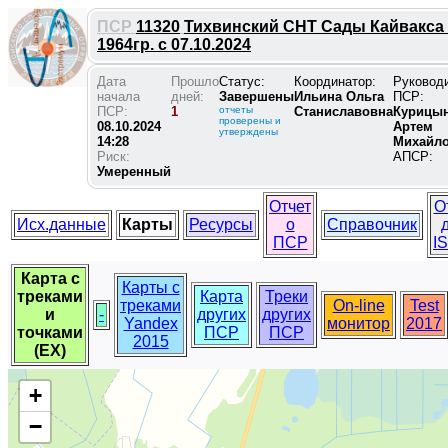
ПСР
11320
Тихвинский СНТ Сады Кайвакса
1964гр. с 07.10.2024
Дата
Прошло
Статус:
Координатор:
Руковод
начала
дней:
Завершены
Ильина Ольга
ПСР:
ПСР:
1
отчеты
Станиславовна
Курицы
проверены и
08.10.2024
Артем
утверждены
14:28
Михайл
Риск:
АПСР:
Умеренный
Отчет
О
Исх.данные
Карты
Ресурсы
о
Справочник
ПСР
I
Карта с
Карты с
треками
Карта
Треки
треками
On-line
Test
и
-
других
других
Yandex
монитор
2017
точками
ПСР
ПСР
2015
(EX)
+
−