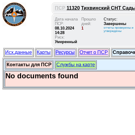
ПСР
11320
Тихвинский СНТ Сады 
Дата начала
Прошло
Статус:
ПСР:
дней:
Завершены
08.10.2024
1
отчеты проверены и
утверждены
14:28
Риск:
Умеренный
Исх.данные
Карты
Ресурсы
Отчет о ПСР
Справоч
Контакты для ПСР
Службы на карте
No documents found