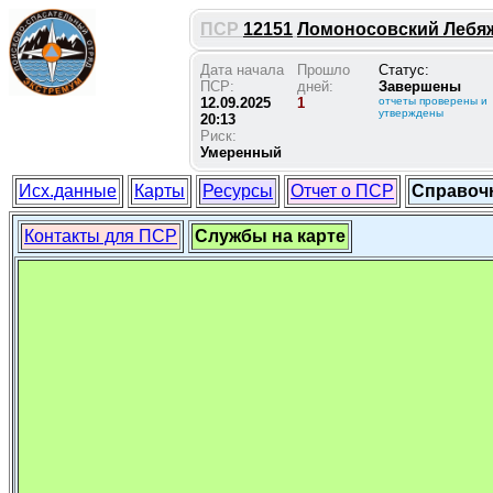
ПСР
12151
Ломоносовский Лебяжь
Дата начала
Прошло
Статус:
ПСР:
дней:
Завершены
12.09.2025
1
отчеты проверены и
утверждены
20:13
Риск:
Умеренный
Исх.данные
Карты
Ресурсы
Отчет о ПСР
Справоч
Контакты для ПСР
Службы на карте