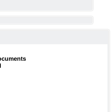
ocuments
d