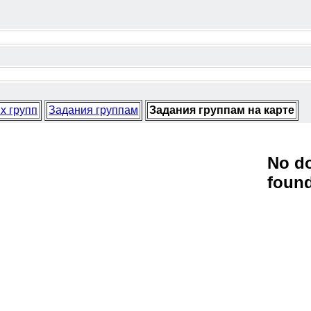
х групп
Задания группам
Задания группам на карте
No d
foun