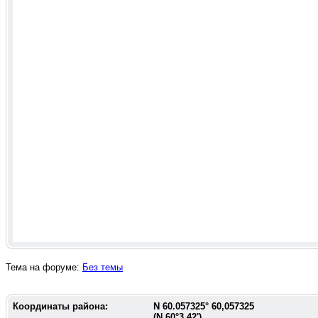
Тема на форуме:
Без темы
Координаты района:
N
60.057325
°
60,057325
(N
60°3,42'
)