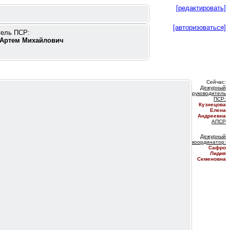
[редактировать]
[авторизоваться]
тель ПСР:
Артем Михайлович
Сейчас:
Дежурный
руководитель
ПС
Р:
Кузнецова
Елена
Андреевна
АПСР
Дежурный
координатор
:
Сафро
Лидия
Семеновна