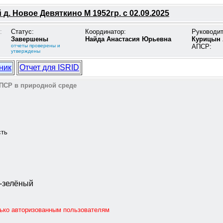
д. Новое Девяткино М 1952гр. с 02.09.2025
:
Статус:
Координатор:
Руководи
Завершены
Найда Анастасия Юрьевна
Курицын 
отчеты проверены и
АПСР:
утверждены
ник
Отчет для ISRID
ПСР в природной среде
сть
о-зелёный
лько авторизованным пользователям