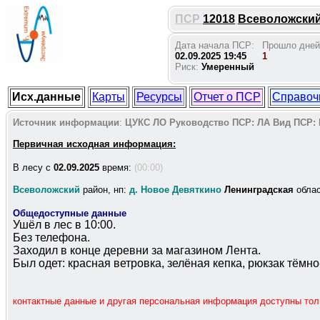
ПСР
12018
Всеволожский 
Дата начала ПСР:
Прошло дней
02.09.2025 19:45
1
Риск:
Умеренный
Исх.данные
Карты
Ресурсы
Отчет о ПСР
Справоч
Источник информации
:
ЦУКС ЛО
Руководство ПСР:
ЛА
Вид ПСР:
Первичная исходная информация:
В лесу c
02.09.2025
время:
(00:00)
Всеволожский
район, нп:
д. Новое Девяткино
Ленинградская
обла
Общедоступные данные
Ушёл в лес в 10:00.
Без телефона.
Заходил в конце деревни за магазином Лента.
Был одет: красная ветровка, зелёная кепка, рюкзак тёмн
контактные данные и другая персональная информация доступны то