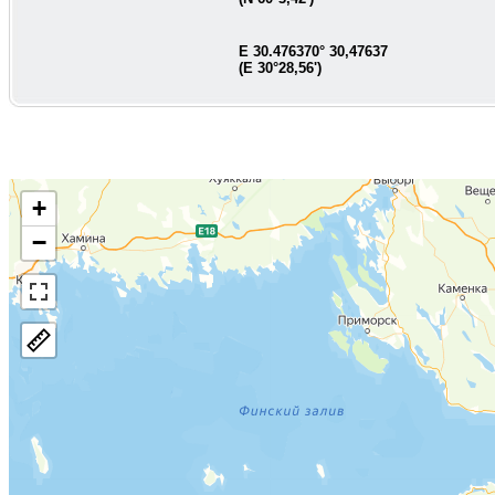
E
30.476370
°
30,47637
(E
30°28,56'
)
+
−