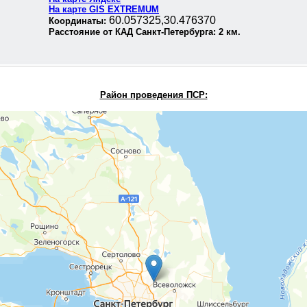
На карте GIS EXTREMUM
60.057325,30.476370
Координаты:
Расстояние от КАД Санкт-Петербурга:
2
км.
Район проведения П
СР: