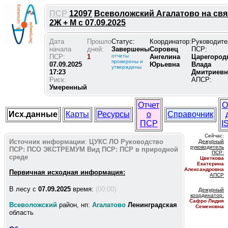
ПСР
12097
Всеволожский Агалатово на свя
2Ж + М с 07.09.2025
Дата
Прошло
Статус:
Координатор:
Руководите
начала
дней:
Завершены
Соровец
ПСР:
ПСР:
1
отчеты
Ангелина
Царегород
проверены и
07.09.2025
Юрьевна
Влада
утверждены
17:23
Дмитриевн
Риск:
АПСР:
Умеренный
Отчет
О
Исх.данные
Карты
Ресурсы
о
Справочник
ПСР
I
Сейчас:
Источник информации
:
ЦУКС ЛО
Руководство
Дежурный
руководитель
ПСР:
ПСО ЭКСТРЕМУМ
Вид ПСР:
ПСР в природной
ПС
Р:
среде
Цветкова
Екатерина
Александровна
Первичная исходная информация:
АПСР
В лесу c
07.09.2025
время:
(00:00)
Дежурный
координатор
:
Сафро Лидия
Всеволожский
район, нп:
Агалатово
Ленинградская
Семеновна
область