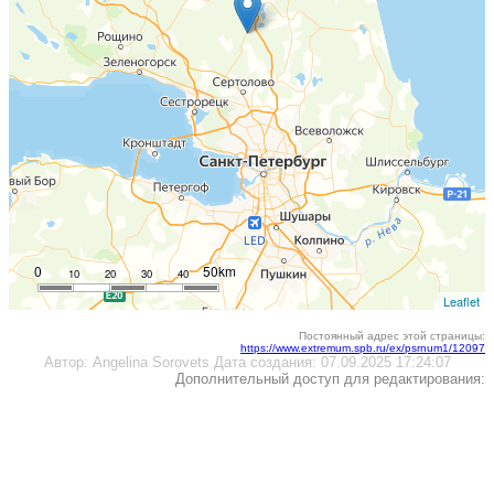
0
50km
10
20
30
40
Leaflet
Постоянный адрес этой страницы:
https://www.extremum.spb.ru/ex/psrnum1/12097
Автор:
Angelina Sorovets
Дата создания:
07.09.2025 17:24:07
Дополнительный доступ для редактирования: