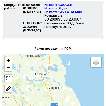
Координаты
N
60.288895
°
На карте GOOGLE
района:
60,288895
На карте Яндекс
(N
60°17,34'
)
На карте GIS EXTREMUM
Координаты:
60.288895,30.233607
E
30.233607
°
Расстояние от КАД Санкт-
30,233607
Петербурга:
26
км.
(E
30°14,04'
)
Район проведения П
СР:
+
−