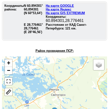
Координаты
N
60.894301
°
На карте GOOGLE
района:
60,894301
На карте Яндекс
(N
60°53,64'
)
На карте GIS EXTREMUM
Координаты:
60.894301,28.776461
E
28.776461
°
Расстояние от КАД Санкт-
28,776461
Петербурга:
121
км.
(E
28°46,56'
)
Район проведения П
СР:
+
−