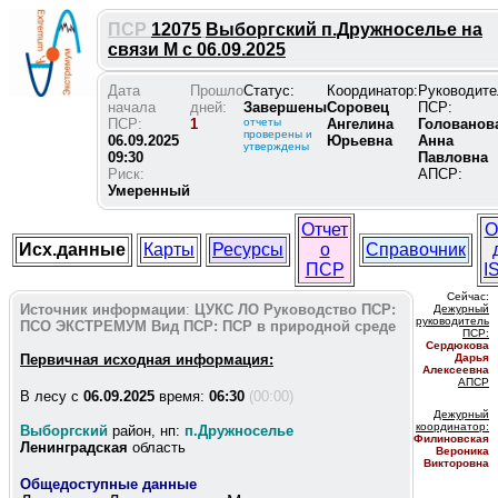
ПСР
12075
Выборгский п.Дружноселье на
связи М с 06.09.2025
Дата
Прошло
Статус:
Координатор:
Руководите
начала
дней:
Завершены
Соровец
ПСР:
ПСР:
1
отчеты
Ангелина
Голованов
проверены и
06.09.2025
Юрьевна
Анна
утверждены
09:30
Павловна
Риск:
АПСР:
Умеренный
Отчет
О
Исх.данные
Карты
Ресурсы
о
Справочник
ПСР
I
Сейчас:
Источник информации
:
ЦУКС ЛО
Руководство ПСР:
Дежурный
руководитель
ПСО ЭКСТРЕМУМ
Вид ПСР:
ПСР в природной среде
ПС
Р:
Сердюкова
Первичная исходная информация:
Дарья
Алексеевна
АПСР
В лесу c
06.09.2025
время:
06:30
(00:00)
Дежурный
координатор
:
Выборгский
район, нп:
п.Дружноселье
Филиновская
Ленинградская
область
Вероника
Викторовна
Общедоступные данные