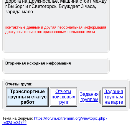
Дорога на Дружноселье. Машина стоит между
г.Выборг и г.Светогорск. Блуждает 3 часа,
заряда мало.
контактные данные и другая персональная информация
доступны только авторизованным пользователям
Вторичная исходная информация
Отчеты групп:
Транспортные
Отчеты
Задания
Задания
группы и статус
поисковых
группам
группам
работ
групп
на карте
Тема на форуме:
https://forum.extremum.org/viewtopic.php?
f=32&t=34722